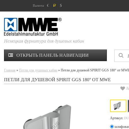
€
$
Валюта:
Р
Немецкая фурнитура для душевых кабин
ОТКРЫТЬ ПАНЕЛЬ НАВИГАЦИИ
Главная
»
Петли для душевых кабин
» Петли для душевой SPIRIT GGS 180° от MW
ПЕТЛИ ДЛЯ ДУШЕВОЙ SPIRIT GGS 180° ОТ MWE
Д
Артикул:
DU
шлифова