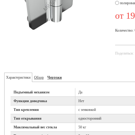
полирова
от 1
Количество:
Поделиться:
Характеристики
Обзор
Чертежи
Подъемный механизм
Да
Функции доводчика
Нет
Тип крепления
с зенковкой
Тип открывания
односторонний
Максимальный вес стекла
50 кг